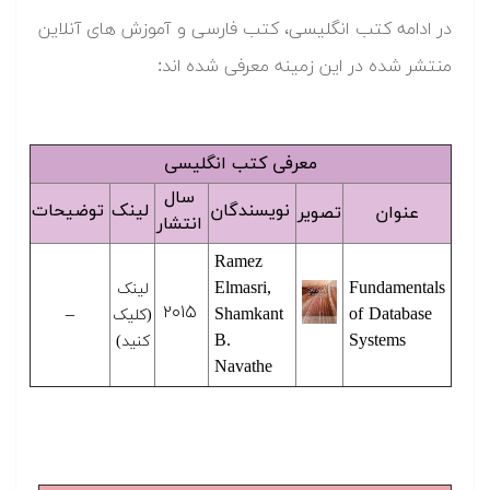
در ادامه کتب انگلیسی، کتب فارسی و آموزش های آنلاین
منتشر شده در این زمینه معرفی شده اند:
معرفی کتب انگلیسی
سال
نویسندگان
لینک
توضیحات
عنوان
تصویر
انتشار
Ramez
Elmasri,
Fundamentals
لینک
۲۰۱۵
–
Shamkant
of Database
(کلیک
B.
Systems
کنید)
Navathe