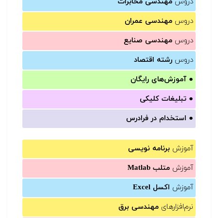
دروس
مهندسی مخابرات
دروس
مهندسی عمران
دروس
مهندسی صنایع
دروس
رشته اقتصاد
●
آموزش‌های رایگان
●
تبلیغات کلیکی
●
استخدام در فرادرس
آموزش
برنامه نویسی
آموزش
متلب Matlab
آموزش
اکسل Excel
نرم‌افزارهای
مهندسی برق