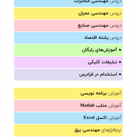
دروس
مهندسی مخابرات
دروس
مهندسی عمران
دروس
مهندسی صنایع
دروس
رشته اقتصاد
●
آموزش‌های رایگان
●
تبلیغات کلیکی
●
استخدام در فرادرس
آموزش
برنامه نویسی
آموزش
متلب Matlab
آموزش
اکسل Excel
نرم‌افزارهای
مهندسی برق