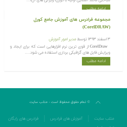
مباحثی مانند آشنایی اولیه با کورل، ویژگی های آن،…
ادامه مطلب
مجموعه فرادرس های آموزش جامع کورل
(CorelDRAW)
۳ اسفند ۱۳۹۳
توسط
مدیر امور آموزش
CorelDraw از قوی ترین نرم افزارهایی است که برای ایجاد و
ویرایش فایل های گرافیکی برداری استفاده می شود….
ادامه مطلب
© تمام حقوق محفوظ است - متلب سایت
متلب سایت
آموزش های فرادرس
فرادرس های رایگان