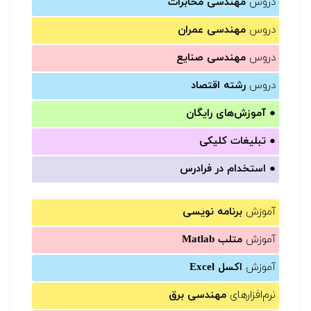
دروس
مهندسی مخابرات
دروس
مهندسی عمران
دروس
مهندسی صنایع
دروس
رشته اقتصاد
●
آموزش‌های رایگان
●
تبلیغات کلیکی
●
استخدام در فرادرس
آموزش
برنامه نویسی
آموزش
متلب Matlab
آموزش
اکسل Excel
نرم‌افزارهای
مهندسی برق