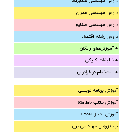
دروس
مهندسی مخابرات
دروس
مهندسی عمران
دروس
مهندسی صنایع
دروس
رشته اقتصاد
●
آموزش‌های رایگان
●
تبلیغات کلیکی
●
استخدام در فرادرس
آموزش
برنامه نویسی
آموزش
متلب Matlab
آموزش
اکسل Excel
نرم‌افزارهای
مهندسی برق