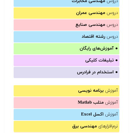
دروس
مهندسی مخابرات
دروس
مهندسی عمران
دروس
مهندسی صنایع
دروس
رشته اقتصاد
●
آموزش‌های رایگان
●
تبلیغات کلیکی
●
استخدام در فرادرس
آموزش
برنامه نویسی
آموزش
متلب Matlab
آموزش
اکسل Excel
نرم‌افزارهای
مهندسی برق