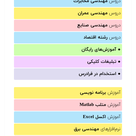
دروس
مهندسی مخابرات
دروس
مهندسی عمران
دروس
مهندسی صنایع
دروس
رشته اقتصاد
●
آموزش‌های رایگان
●
تبلیغات کلیکی
●
استخدام در فرادرس
آموزش
برنامه نویسی
آموزش
متلب Matlab
آموزش
اکسل Excel
نرم‌افزارهای
مهندسی برق