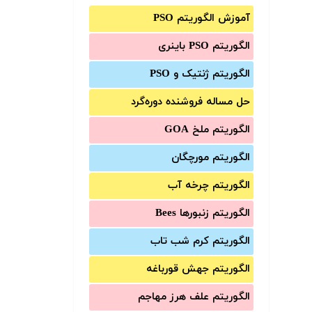
آموزش الگوریتم PSO
الگوریتم PSO باینری
الگوریتم ژنتیک و PSO
حل مساله فروشنده دوره‌گرد
الگوریتم ملخ GOA
الگوریتم مورچگان
الگوریتم چرخه آب
الگوریتم زنبورها Bees
الگوریتم کرم شب تاب
الگوریتم جهش قورباغه
الگوریتم علف هرز مهاجم