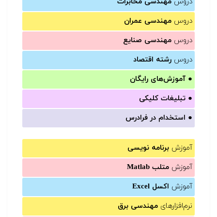
دروس
مهندسی مخابرات
دروس
مهندسی عمران
دروس
مهندسی صنایع
دروس
رشته اقتصاد
●
آموزش‌های رایگان
●
تبلیغات کلیکی
●
استخدام در فرادرس
آموزش
برنامه نویسی
آموزش
متلب Matlab
آموزش
اکسل Excel
نرم‌افزارهای
مهندسی برق