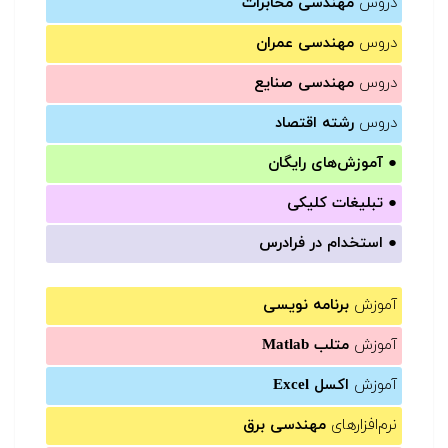
دروس
مهندسی مخابرات
دروس
مهندسی عمران
دروس
مهندسی صنایع
دروس
رشته اقتصاد
●
آموزش‌های رایگان
●
تبلیغات کلیکی
●
استخدام در فرادرس
آموزش
برنامه نویسی
آموزش
متلب Matlab
آموزش
اکسل Excel
نرم‌افزارهای
مهندسی برق