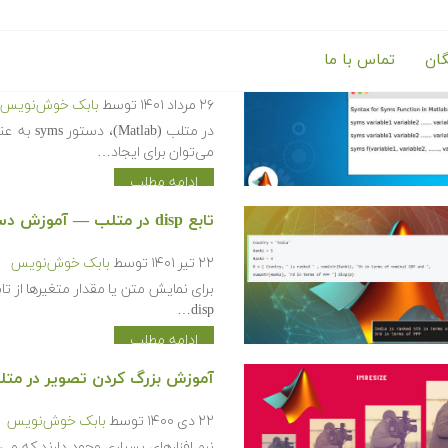
گان
تماس با ما
آموزش تابع syms در متلب به همراه مثال
۲۶ مرداد ۱۴۰۱
توسط
بابک خوش‌نویس
می‌توان برای ایجاد…
ادامه مطلب
تابع disp در متلب — آموزش دستور نمایش خروجی disp در Matlab
۲۲ تیر ۱۴۰۱
توسط
بابک خوش‌نویس
disp…
ادامه مطلب
آموزش بزرگ کردن تصویر در متل
۲۲ دی ۱۴۰۰
توسط
بابک خوش‌نویس
نرم افزارهای بسیاری وجود دارند که می