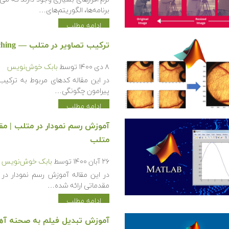
برنامه‌ها، الگوریتم‌های…
ادامه مطلب
ترکیب تصاویر در متلب — Image Stitching در متلب بدون استفاده از همبستگی
۸ دی ۱۴۰۰
توسط
بابک خوش‌نویس
در این مقاله کدهای مربوط به ترکیب
پیرامون چگونگی…
ادامه مطلب
آموزش رسم نمودار در متلب | مق
متلب
۲۶ آبان ۱۴۰۰
توسط
بابک خوش‌نویس
مقدماتی ارائه شده…
ادامه مطلب
آموزش تبدیل فیلم به صحنه آه