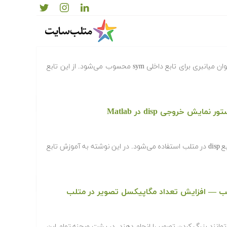
در متلب (Matlab)، دستور syms به عنوان میانبری برای تابع داخلی sym محسوب می‌شود. از این تابع
برای نمایش متن یا مقدار متغیرها از تابع disp در متلب استفاده می‌شود. در این نوشته به آموزش تابع
ب — افزایش تعداد مگاپیکسل تصویر در متلب
‌توانند بزرگ کردن تصویر را انجام دهند. در پشت صحنه تمام این