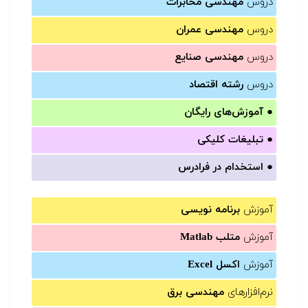
دروس
مهندسی مخابرات
دروس
مهندسی عمران
دروس
مهندسی صنایع
دروس
رشته اقتصاد
●
آموزش‌های رایگان
●
تبلیغات کلیکی
●
استخدام در فرادرس
آموزش
برنامه نویسی
آموزش
متلب Matlab
آموزش
اکسل Excel
نرم‌افزارهای
مهندسی برق