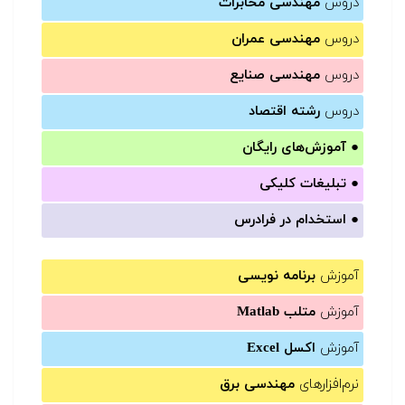
دروس
مهندسی مخابرات
دروس
مهندسی عمران
دروس
مهندسی صنایع
دروس
رشته اقتصاد
●
آموزش‌های رایگان
●
تبلیغات کلیکی
●
استخدام در فرادرس
آموزش
برنامه نویسی
آموزش
متلب Matlab
آموزش
اکسل Excel
نرم‌افزارهای
مهندسی برق