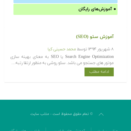
●
آموزش‌های رایگان
آموزش سئو (SEO)
۸ شهریور ۱۳۹۴
توسط
محمد حسینی کیا
Search Engine Optimization یا SEO به معنای بهینه سازی
موتور های جستجو می باشد. سئو روشی به منظور ارتقا رتبه…
ادامه مطلب
© تمام حقوق محفوظ است - متلب سایت