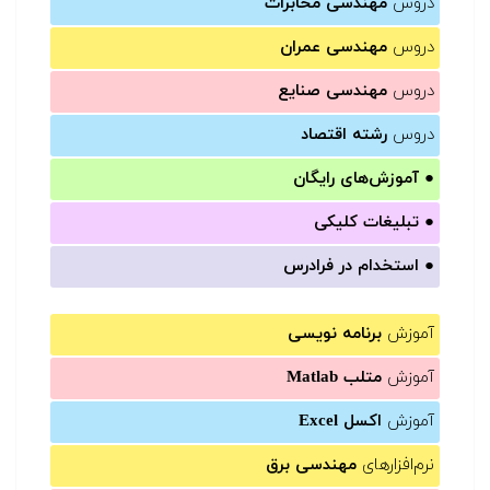
دروس
مهندسی مخابرات
دروس
مهندسی عمران
دروس
مهندسی صنایع
دروس
رشته اقتصاد
●
آموزش‌های رایگان
●
تبلیغات کلیکی
●
استخدام در فرادرس
آموزش
برنامه نویسی
آموزش
متلب Matlab
آموزش
اکسل Excel
نرم‌افزارهای
مهندسی برق