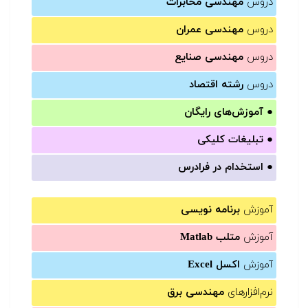
دروس
مهندسی مخابرات
دروس
مهندسی عمران
دروس
مهندسی صنایع
دروس
رشته اقتصاد
●
آموزش‌های رایگان
●
تبلیغات کلیکی
●
استخدام در فرادرس
آموزش
برنامه نویسی
آموزش
متلب Matlab
آموزش
اکسل Excel
نرم‌افزارهای
مهندسی برق