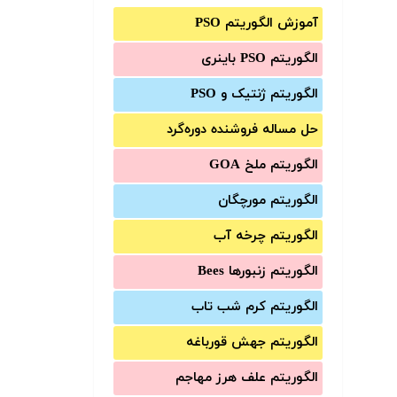
آموزش الگوریتم PSO
الگوریتم PSO باینری
الگوریتم ژنتیک و PSO
حل مساله فروشنده دوره‌گرد
الگوریتم ملخ GOA
الگوریتم مورچگان
الگوریتم چرخه آب
الگوریتم زنبورها Bees
الگوریتم کرم شب تاب
الگوریتم جهش قورباغه
الگوریتم علف هرز مهاجم