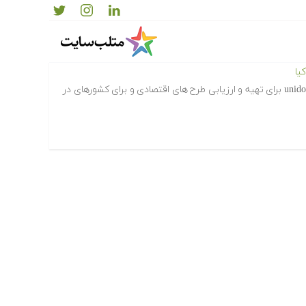
یا
کامفار(camfar expert) نرم افزاری است unido برای تهیه و ارزیابی طرح های اقتصادی و برای کشورهای در