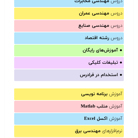
دروس
مهندسی مخابرات
دروس
مهندسی عمران
دروس
مهندسی صنایع
دروس
رشته اقتصاد
●
آموزش‌های رایگان
●
تبلیغات کلیکی
●
استخدام در فرادرس
آموزش
برنامه نویسی
آموزش
متلب Matlab
آموزش
اکسل Excel
نرم‌افزارهای
مهندسی برق