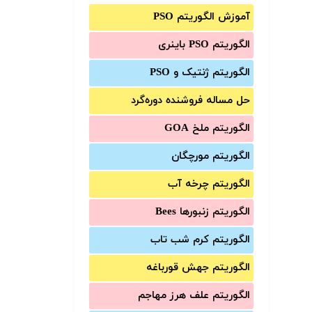
آموزش الگوریتم PSO
الگوریتم PSO باینری
الگوریتم ژنتیک و PSO
حل مساله فروشنده دوره‌گرد
الگوریتم ملخ GOA
الگوریتم مورچگان
الگوریتم چرخه آب
الگوریتم زنبورها Bees
الگوریتم کرم شب تاب
الگوریتم جهش قورباغه
الگوریتم علف هرز مهاجم