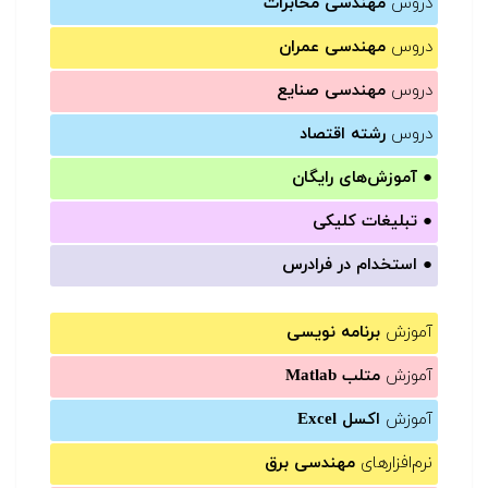
دروس
مهندسی مخابرات
دروس
مهندسی عمران
دروس
مهندسی صنایع
دروس
رشته اقتصاد
●
آموزش‌های رایگان
●
تبلیغات کلیکی
●
استخدام در فرادرس
آموزش
برنامه نویسی
آموزش
متلب Matlab
آموزش
اکسل Excel
نرم‌افزارهای
مهندسی برق