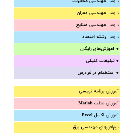
دروس
مهندسی مخابرات
دروس
مهندسی عمران
دروس
مهندسی صنایع
دروس
رشته اقتصاد
●
آموزش‌های رایگان
●
تبلیغات کلیکی
●
استخدام در فرادرس
آموزش
برنامه نویسی
آموزش
متلب Matlab
آموزش
اکسل Excel
نرم‌افزارهای
مهندسی برق