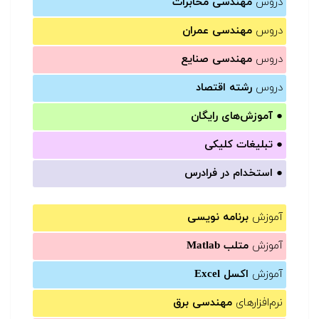
دروس
مهندسی مخابرات
دروس
مهندسی عمران
دروس
مهندسی صنایع
دروس
رشته اقتصاد
●
آموزش‌های رایگان
●
تبلیغات کلیکی
●
استخدام در فرادرس
آموزش
برنامه نویسی
آموزش
متلب Matlab
آموزش
اکسل Excel
نرم‌افزارهای
مهندسی برق