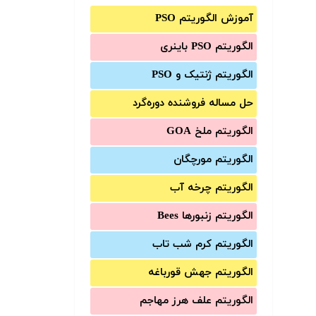
آموزش الگوریتم PSO
الگوریتم PSO باینری
الگوریتم ژنتیک و PSO
حل مساله فروشنده دوره‌گرد
الگوریتم ملخ GOA
الگوریتم مورچگان
الگوریتم چرخه آب
الگوریتم زنبورها Bees
الگوریتم کرم شب تاب
الگوریتم جهش قورباغه
الگوریتم علف هرز مهاجم