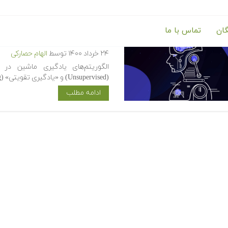
گان
تماس با ما
الگوریتم های پرکاربرد یادگیری 
۲۴ خرداد ۱۴۰۰
توسط
الهام حصارکی
(Unsupervised) و «یادگیری تقویتی» (Reinforcement Learning) قرار می‌گیرند. برای…
ادامه مطلب