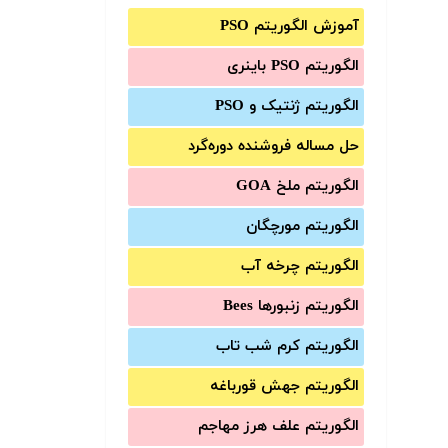
آموزش الگوریتم PSO
الگوریتم PSO باینری
الگوریتم ژنتیک و PSO
حل مساله فروشنده دوره‌گرد
الگوریتم ملخ GOA
الگوریتم مورچگان
الگوریتم چرخه آب
الگوریتم زنبورها Bees
الگوریتم کرم شب تاب
الگوریتم جهش قورباغه
الگوریتم علف هرز مهاجم