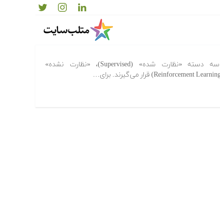
ماشین — به همراه منابع یادگیری
الگوریتم‌های یادگیری ماشین در سه دسته «نظارت شده» (Supervised)، «نظارت نشده»