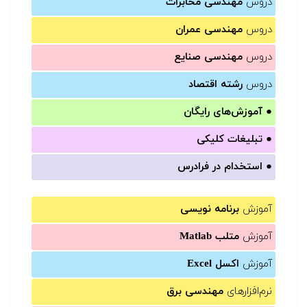
دروس
مهندسی مخابرات
دروس
مهندسی عمران
دروس
مهندسی صنایع
دروس
رشته اقتصاد
●
آموزش‌های رایگان
●
تبلیغات کلیکی
●
استخدام در فرادرس
آموزش
برنامه نویسی
آموزش
متلب Matlab
آموزش
اکسل Excel
نرم‌افزارهای
مهندسی برق