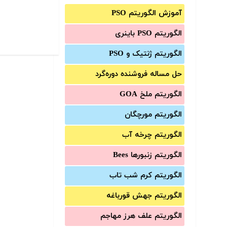
آموزش الگوریتم PSO
الگوریتم PSO باینری
الگوریتم ژنتیک و PSO
حل مساله فروشنده دوره‌گرد
الگوریتم ملخ GOA
الگوریتم مورچگان
الگوریتم چرخه آب
الگوریتم زنبورها Bees
الگوریتم کرم شب تاب
الگوریتم جهش قورباغه
الگوریتم علف هرز مهاجم