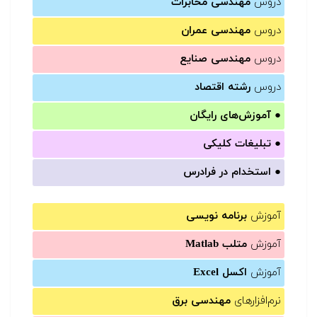
دروس
مهندسی مخابرات
دروس
مهندسی عمران
دروس
مهندسی صنایع
دروس
رشته اقتصاد
●
آموزش‌های رایگان
●
تبلیغات کلیکی
●
استخدام در فرادرس
آموزش
برنامه نویسی
آموزش
متلب Matlab
آموزش
اکسل Excel
نرم‌افزارهای
مهندسی برق