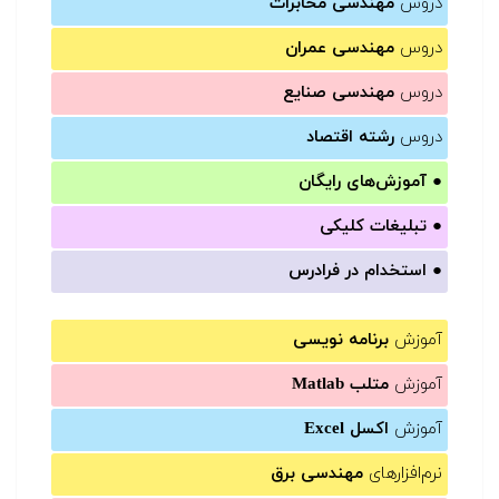
دروس
مهندسی مخابرات
دروس
مهندسی عمران
دروس
مهندسی صنایع
دروس
رشته اقتصاد
●
آموزش‌های رایگان
●
تبلیغات کلیکی
●
استخدام در فرادرس
آموزش
برنامه نویسی
آموزش
متلب Matlab
آموزش
اکسل Excel
نرم‌افزارهای
مهندسی برق