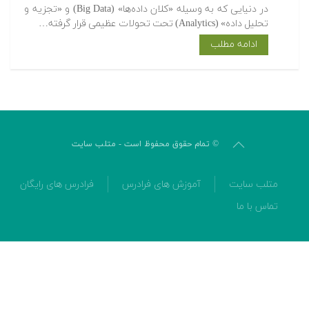
در دنیایی که به وسیله «کلان داده‌ها» (Big Data) و «تجزیه و
تحلیل داده» (Analytics) تحت تحولات عظیمی قرار گرفته…
ادامه مطلب
© تمام حقوق محفوظ است - متلب سایت
متلب سایت
آموزش های فرادرس
فرادرس های رایگان
تماس با ما