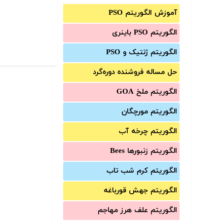
آموزش الگوریتم PSO
الگوریتم PSO باینری
الگوریتم ژنتیک و PSO
حل مساله فروشنده دوره‌گرد
الگوریتم ملخ GOA
الگوریتم مورچگان
الگوریتم چرخه آب
الگوریتم زنبورها Bees
الگوریتم کرم شب تاب
الگوریتم جهش قورباغه
الگوریتم علف هرز مهاجم