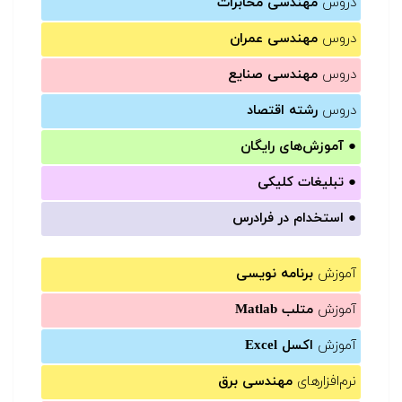
دروس
مهندسی مخابرات
دروس
مهندسی عمران
دروس
مهندسی صنایع
دروس
رشته اقتصاد
●
آموزش‌های رایگان
●
تبلیغات کلیکی
●
استخدام در فرادرس
آموزش
برنامه نویسی
آموزش
متلب Matlab
آموزش
اکسل Excel
نرم‌افزارهای
مهندسی برق