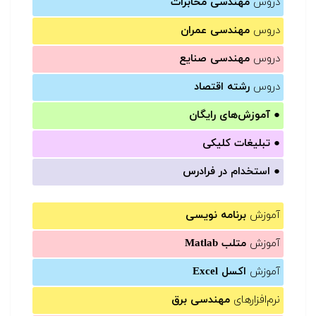
دروس
مهندسی مخابرات
دروس
مهندسی عمران
دروس
مهندسی صنایع
دروس
رشته اقتصاد
●
آموزش‌های رایگان
●
تبلیغات کلیکی
●
استخدام در فرادرس
آموزش
برنامه نویسی
آموزش
متلب Matlab
آموزش
اکسل Excel
نرم‌افزارهای
مهندسی برق