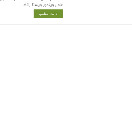
عامل ویندوز ویستا ارائه…
ادامه مطلب