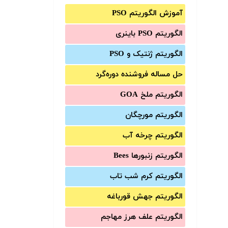
آموزش الگوریتم PSO
الگوریتم PSO باینری
الگوریتم ژنتیک و PSO
حل مساله فروشنده دوره‌گرد
الگوریتم ملخ GOA
الگوریتم مورچگان
الگوریتم چرخه آب
الگوریتم زنبورها Bees
الگوریتم کرم شب تاب
الگوریتم جهش قورباغه
الگوریتم علف هرز مهاجم