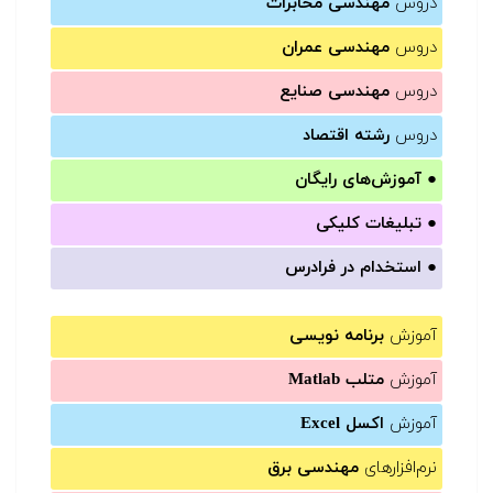
دروس
مهندسی مخابرات
دروس
مهندسی عمران
دروس
مهندسی صنایع
دروس
رشته اقتصاد
●
آموزش‌های رایگان
●
تبلیغات کلیکی
●
استخدام در فرادرس
آموزش
برنامه نویسی
آموزش
متلب Matlab
آموزش
اکسل Excel
نرم‌افزارهای
مهندسی برق