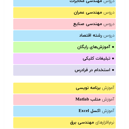
دروس
مهندسی مخابرات
دروس
مهندسی عمران
دروس
مهندسی صنایع
دروس
رشته اقتصاد
●
آموزش‌های رایگان
●
تبلیغات کلیکی
●
استخدام در فرادرس
آموزش
برنامه نویسی
آموزش
متلب Matlab
آموزش
اکسل Excel
نرم‌افزارهای
مهندسی برق