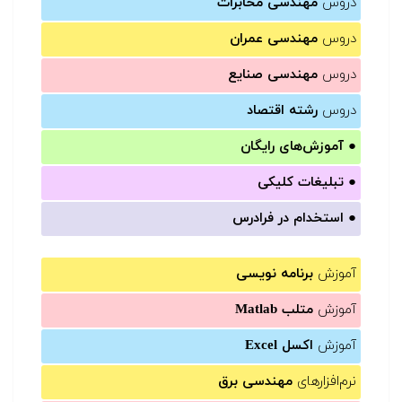
دروس
مهندسی مخابرات
دروس
مهندسی عمران
دروس
مهندسی صنایع
دروس
رشته اقتصاد
●
آموزش‌های رایگان
●
تبلیغات کلیکی
●
استخدام در فرادرس
آموزش
برنامه نویسی
آموزش
متلب Matlab
آموزش
اکسل Excel
نرم‌افزارهای
مهندسی برق