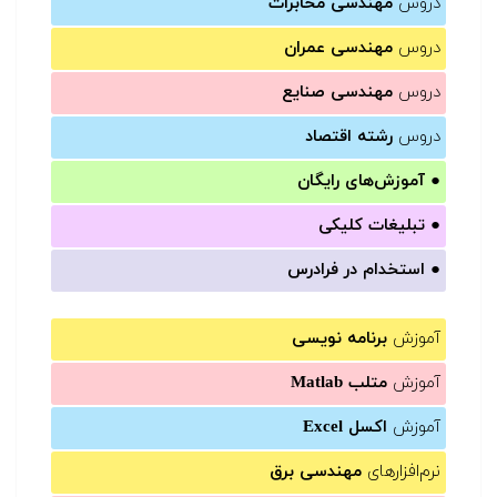
دروس
مهندسی مخابرات
دروس
مهندسی عمران
دروس
مهندسی صنایع
دروس
رشته اقتصاد
●
آموزش‌های رایگان
●
تبلیغات کلیکی
●
استخدام در فرادرس
آموزش
برنامه نویسی
آموزش
متلب Matlab
آموزش
اکسل Excel
نرم‌افزارهای
مهندسی برق