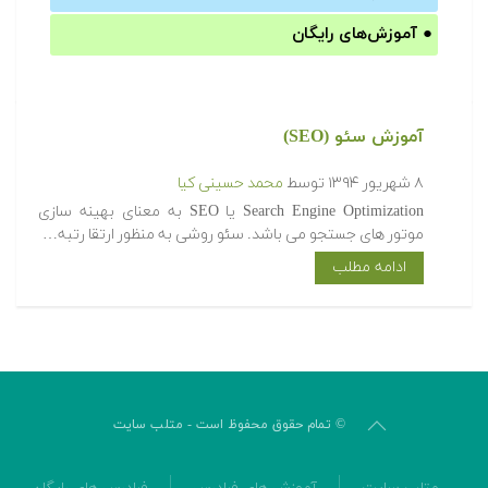
●
آموزش‌های رایگان
آموزش سئو (SEO)
۸ شهریور ۱۳۹۴
توسط
محمد حسینی کیا
Search Engine Optimization یا SEO به معنای بهینه سازی
موتور های جستجو می باشد. سئو روشی به منظور ارتقا رتبه…
ادامه مطلب
© تمام حقوق محفوظ است - متلب سایت