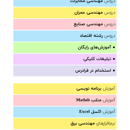
دروس
مهندسی مخابرات
دروس
مهندسی عمران
دروس
مهندسی صنایع
دروس
رشته اقتصاد
●
آموزش‌های رایگان
●
تبلیغات کلیکی
●
استخدام در فرادرس
آموزش
برنامه نویسی
آموزش
متلب Matlab
آموزش
اکسل Excel
نرم‌افزارهای
مهندسی برق