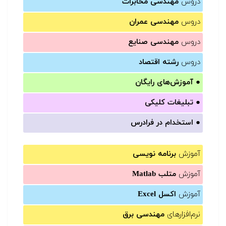
دروس
مهندسی مخابرات
دروس
مهندسی عمران
دروس
مهندسی صنایع
دروس
رشته اقتصاد
●
آموزش‌های رایگان
●
تبلیغات کلیکی
●
استخدام در فرادرس
آموزش
برنامه نویسی
آموزش
متلب Matlab
آموزش
اکسل Excel
نرم‌افزارهای
مهندسی برق