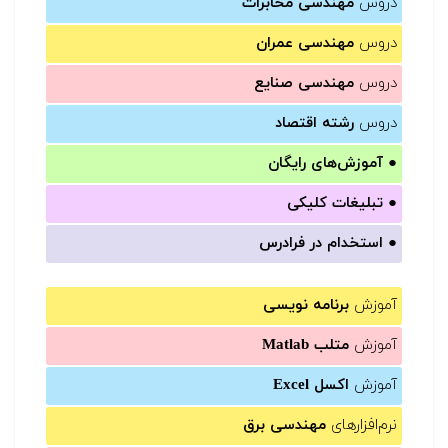
دروس
مهندسی مخابرات
دروس
مهندسی عمران
دروس
مهندسی صنایع
دروس
رشته اقتصاد
●
آموزش‌های رایگان
●
تبلیغات کلیکی
●
استخدام در فرادرس
آموزش
برنامه نویسی
آموزش
متلب Matlab
آموزش
اکسل Excel
نرم‌افزارهای
مهندسی برق