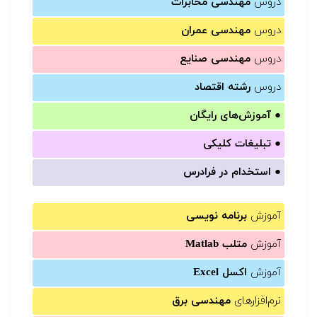
دروس
مهندسی مخابرات
دروس
مهندسی عمران
دروس
مهندسی صنایع
دروس
رشته اقتصاد
●
آموزش‌های رایگان
●
تبلیغات کلیکی
●
استخدام در فرادرس
آموزش
برنامه نویسی
آموزش
متلب Matlab
آموزش
اکسل Excel
نرم‌افزارهای
مهندسی برق