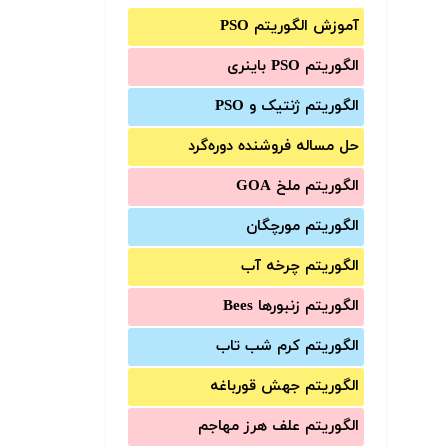
آموزش الگوریتم PSO
الگوریتم PSO باینری
الگوریتم ژنتیک و PSO
حل مساله فروشنده دوره‌گرد
الگوریتم ملخ GOA
الگوریتم مورچگان
الگوریتم چرخه آب
الگوریتم زنبورها Bees
الگوریتم کرم شب تاب
الگوریتم جهش قورباغه
الگوریتم علف هرز مهاجم