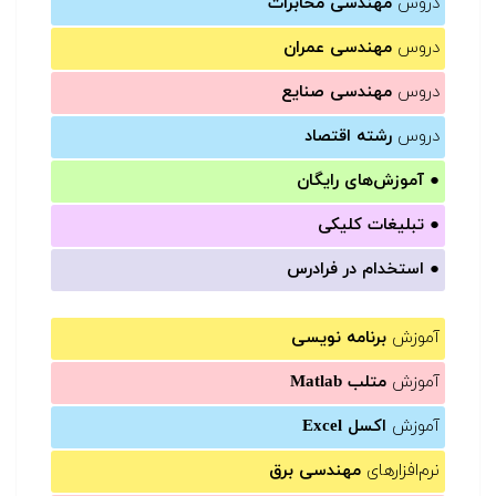
دروس
مهندسی مخابرات
دروس
مهندسی عمران
دروس
مهندسی صنایع
دروس
رشته اقتصاد
●
آموزش‌های رایگان
●
تبلیغات کلیکی
●
استخدام در فرادرس
آموزش
برنامه نویسی
آموزش
متلب Matlab
آموزش
اکسل Excel
نرم‌افزارهای
مهندسی برق