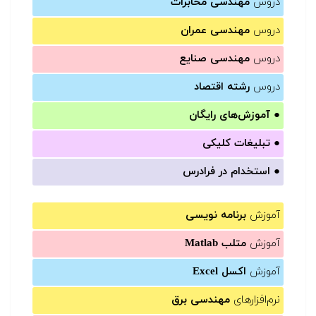
دروس
مهندسی مخابرات
دروس
مهندسی عمران
دروس
مهندسی صنایع
دروس
رشته اقتصاد
●
آموزش‌های رایگان
●
تبلیغات کلیکی
●
استخدام در فرادرس
آموزش
برنامه نویسی
آموزش
متلب Matlab
آموزش
اکسل Excel
نرم‌افزارهای
مهندسی برق