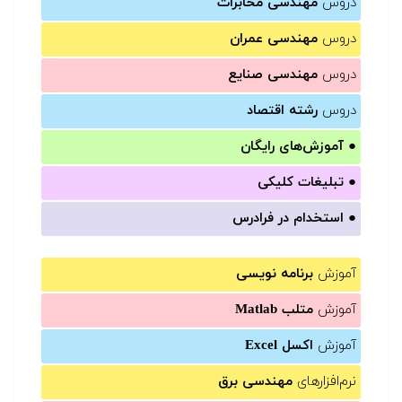
دروس
مهندسی مخابرات
دروس
مهندسی عمران
دروس
مهندسی صنایع
دروس
رشته اقتصاد
●
آموزش‌های رایگان
●
تبلیغات کلیکی
●
استخدام در فرادرس
آموزش
برنامه نویسی
آموزش
متلب Matlab
آموزش
اکسل Excel
نرم‌افزارهای
مهندسی برق