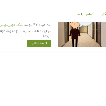
گان
تماس با ما
تعیین دامنه ایستا و پویا — مفهوم Scoping در برنام
۲۵ خرداد ۱۴۰۱
توسط
بابک خوش‌نویس
ترجمه…
ادامه مطلب