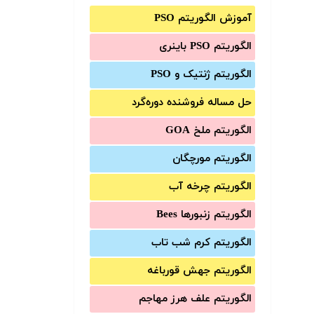
آموزش الگوریتم PSO
الگوریتم PSO باینری
الگوریتم ژنتیک و PSO
حل مساله فروشنده دوره‌گرد
الگوریتم ملخ GOA
الگوریتم مورچگان
الگوریتم چرخه آب
الگوریتم زنبورها Bees
الگوریتم کرم شب تاب
الگوریتم جهش قورباغه
الگوریتم علف هرز مهاجم