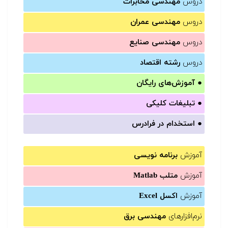
دروس
مهندسی مخابرات
دروس
مهندسی عمران
دروس
مهندسی صنایع
دروس
رشته اقتصاد
●
آموزش‌های رایگان
●
تبلیغات کلیکی
●
استخدام در فرادرس
آموزش
برنامه نویسی
آموزش
متلب Matlab
آموزش
اکسل Excel
نرم‌افزارهای
مهندسی برق