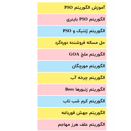
آموزش الگوریتم PSO
الگوریتم PSO باینری
الگوریتم ژنتیک و PSO
حل مساله فروشنده دوره‌گرد
الگوریتم ملخ GOA
الگوریتم مورچگان
الگوریتم چرخه آب
الگوریتم زنبورها Bees
الگوریتم کرم شب تاب
الگوریتم جهش قورباغه
الگوریتم علف هرز مهاجم