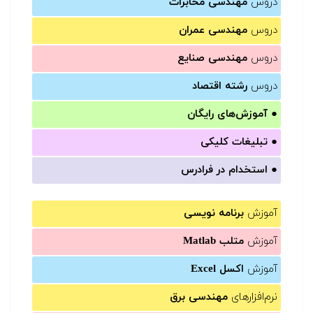
دروس
مهندسی مخابرات
دروس
مهندسی عمران
دروس
مهندسی صنایع
دروس
رشته اقتصاد
●
آموزش‌های رایگان
●
تبلیغات کلیکی
●
استخدام در فرادرس
آموزش
برنامه نویسی
آموزش
متلب Matlab
آموزش
اکسل Excel
نرم‌افزارهای
مهندسی برق