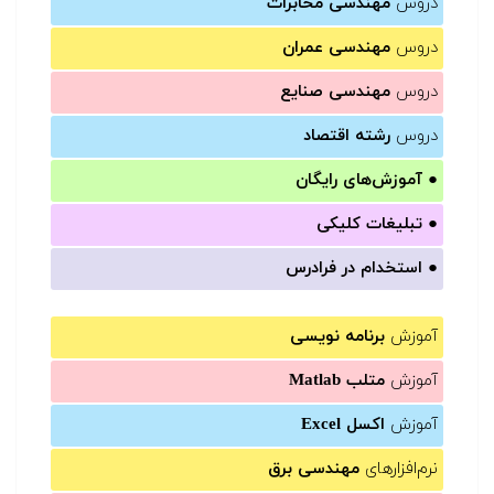
دروس
مهندسی مخابرات
دروس
مهندسی عمران
دروس
مهندسی صنایع
دروس
رشته اقتصاد
●
آموزش‌های رایگان
●
تبلیغات کلیکی
●
استخدام در فرادرس
آموزش
برنامه نویسی
آموزش
متلب Matlab
آموزش
اکسل Excel
نرم‌افزارهای
مهندسی برق