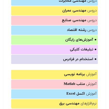
دروس
مهندسی مخابرات
دروس
مهندسی عمران
دروس
مهندسی صنایع
دروس
رشته اقتصاد
●
آموزش‌های رایگان
●
تبلیغات کلیکی
●
استخدام در فرادرس
آموزش
برنامه نویسی
آموزش
متلب Matlab
آموزش
اکسل Excel
نرم‌افزارهای
مهندسی برق