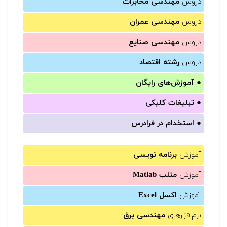
دروس
مهندسی مخابرات
دروس
مهندسی عمران
دروس
مهندسی صنایع
دروس
رشته اقتصاد
●
آموزش‌های رایگان
●
تبلیغات کلیکی
●
استخدام در فرادرس
آموزش
برنامه نویسی
آموزش
متلب Matlab
آموزش
اکسل Excel
نرم‌افزارهای
مهندسی برق